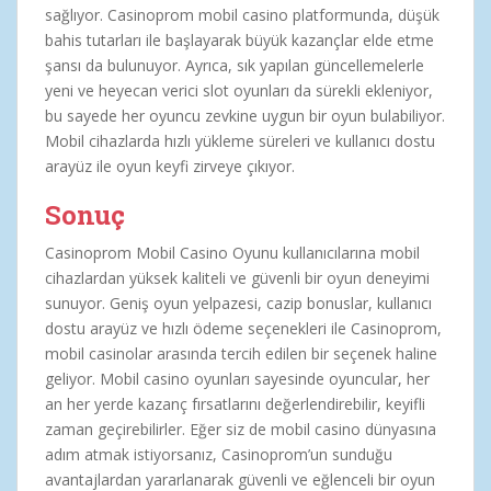
sağlıyor. Casinoprom mobil casino platformunda, düşük
bahis tutarları ile başlayarak büyük kazançlar elde etme
şansı da bulunuyor. Ayrıca, sık yapılan güncellemelerle
yeni ve heyecan verici slot oyunları da sürekli ekleniyor,
bu sayede her oyuncu zevkine uygun bir oyun bulabiliyor.
Mobil cihazlarda hızlı yükleme süreleri ve kullanıcı dostu
arayüz ile oyun keyfi zirveye çıkıyor.
Sonuç
Casinoprom Mobil Casino Oyunu kullanıcılarına mobil
cihazlardan yüksek kaliteli ve güvenli bir oyun deneyimi
sunuyor. Geniş oyun yelpazesi, cazip bonuslar, kullanıcı
dostu arayüz ve hızlı ödeme seçenekleri ile Casinoprom,
mobil casinolar arasında tercih edilen bir seçenek haline
geliyor. Mobil casino oyunları sayesinde oyuncular, her
an her yerde kazanç fırsatlarını değerlendirebilir, keyifli
zaman geçirebilirler. Eğer siz de mobil casino dünyasına
adım atmak istiyorsanız, Casinoprom’un sunduğu
avantajlardan yararlanarak güvenli ve eğlenceli bir oyun