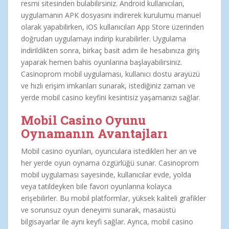
resmi sitesinden bulabilirsiniz. Android kullanıcıları,
uygulamanın APK dosyasını indirerek kurulumu manuel
olarak yapabilirken, iOS kullanıcıları App Store üzerinden
doğrudan uygulamayı indirip kurabilirler. Uygulama
indirildikten sonra, birkaç basit adım ile hesabınıza giriş
yaparak hemen bahis oyunlarına başlayabilirsiniz.
Casinoprom mobil uygulaması, kullanıcı dostu arayüzü
ve hızlı erişim imkanları sunarak, istediğiniz zaman ve
yerde mobil casino keyfini kesintisiz yaşamanızı sağlar.
Mobil Casino Oyunu
Oynamanın Avantajları
Mobil casino oyunları, oyunculara istedikleri her an ve
her yerde oyun oynama özgürlüğü sunar. Casinoprom
mobil uygulaması sayesinde, kullanıcılar evde, yolda
veya tatildeyken bile favori oyunlarına kolayca
erişebilirler. Bu mobil platformlar, yüksek kaliteli grafikler
ve sorunsuz oyun deneyimi sunarak, masaüstü
bilgisayarlar ile aynı keyfi sağlar. Ayrıca, mobil casino