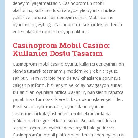
deneyimi yaşatmaktadır. Casinoprom’un mobil
platformu, kullanıcı dostu arayüzüyle oyunları hızlıca
yükler ve sorunsuz bir deneyim sunar. Mobil casino
oyunlarının çeşitliliği, Casinoprom’u sektördeki en tercih
edilen platformlardan biri yapmaktadır.
Casinoprom Mobil Casino:
Kullanıcı Dostu Tasarım
Casinoprom mobil casino oyunu, kullanıcı deneyimini ön
planda tutarak tasarlanmış modern ve şık bir arayüze
sahiptir. Hem Android hem de iOS cihazlarda sorunsuz
çalışan platform, hızlı erişim ve kolay navigasyon sunar.
Kullanıcılar, oyunlara hızlıca ulaşabilir, bahislerini rahatça
yapabilir ve tüm özelliklere birkaç dokunuşla erişebilirler.
Basit ve anlaşılır menüler, oyuncuların oyunları
keşfetmesini kolaylaştırırken, mobil ekranlarda da
mükemmel bir görsel kalite sunar. Bu kullanıcı dostu
tasarım, oyun deneyimini daha keyifli hale getirir ve
Casinoprom’un mobil platformunu tercih eden oyuncular