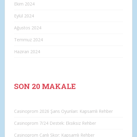
Ekim 2024
Eylül 2024
Ağustos 2024
Temmuz 2024
Haziran 2024
SON 20 MAKALE
Casinoprom 2026 Şans Oyunları: Kapsamlı Rehber
Casinoprom 7/24 Destek: Eksiksiz Rehber
Casinoprom Canlı Skor: Kapsamlı Rehber