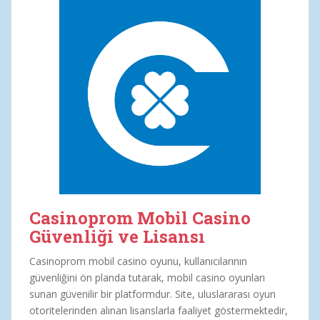
Casinoprom Mobil Casino
Güvenliği ve Lisansı
Casinoprom mobil casino oyunu, kullanıcılarının
güvenliğini ön planda tutarak, mobil casino oyunları
sunan güvenilir bir platformdur. Site, uluslararası oyun
otoritelerinden alınan lisanslarla faaliyet göstermektedir,