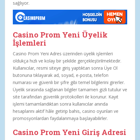
sağlıyor.
Casino Prom Yeni Üyelik
İşlemleri
Casino Prom Yeni Adres üzerinden üyelik işlemleri
oldukça hızlı ve kolay bir şekilde gerçekleştirilmektedir.
Kullanıcılar, resmi siteye giriş yaptıktan sonra Üye Ol
butonuna tıklayarak ad, soyad, e-posta, telefon
numarası ve güvenli bir şifre gibi temel bilgilerini girerler.
Üyelik sırasında sağlanan bilgiler tamamen gizli tutulur ve
site tarafından güvenlik protokolleri ile korunur. Kayıt
işlemi tamamlandıktan sonra kullanıcılar anında
hesaplarını aktif hâle getirip bahis, casino oyunları ve
promosyonlardan faydalanmaya başlayabilirler.
Casino Prom Yeni Giriş Adresi