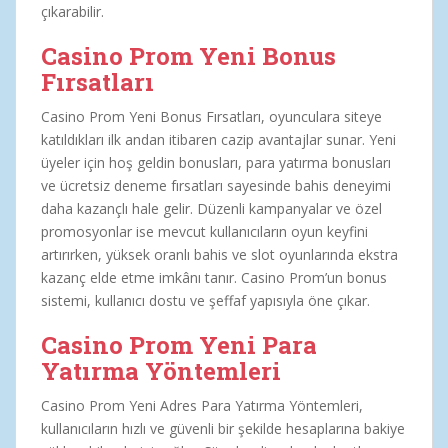
çıkarabilir.
Casino Prom Yeni Bonus
Fırsatları
Casino Prom Yeni Bonus Fırsatları, oyunculara siteye
katıldıkları ilk andan itibaren cazip avantajlar sunar. Yeni
üyeler için hoş geldin bonusları, para yatırma bonusları
ve ücretsiz deneme fırsatları sayesinde bahis deneyimi
daha kazançlı hale gelir. Düzenli kampanyalar ve özel
promosyonlar ise mevcut kullanıcıların oyun keyfini
artırırken, yüksek oranlı bahis ve slot oyunlarında ekstra
kazanç elde etme imkânı tanır. Casino Prom’un bonus
sistemi, kullanıcı dostu ve şeffaf yapısıyla öne çıkar.
Casino Prom Yeni Para
Yatırma Yöntemleri
Casino Prom Yeni Adres Para Yatırma Yöntemleri,
kullanıcıların hızlı ve güvenli bir şekilde hesaplarına bakiye