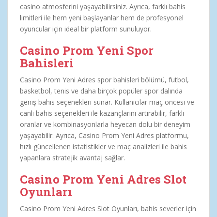
casino atmosferini yaşayabilirsiniz. Ayrıca, farklı bahis
limitleri ile hem yeni başlayanlar hem de profesyonel
oyuncular için ideal bir platform sunuluyor.
Casino Prom Yeni Spor
Bahisleri
Casino Prom Yeni Adres spor bahisleri bölümü, futbol,
basketbol, tenis ve daha birçok popüler spor dalında
geniş bahis seçenekleri sunar. Kullanıcılar maç öncesi ve
canlı bahis seçenekleri ile kazançlarını artırabilir, farklı
oranlar ve kombinasyonlarla heyecan dolu bir deneyim
yaşayabilir. Ayrıca, Casino Prom Yeni Adres platformu,
hızlı güncellenen istatistikler ve maç analizleri ile bahis
yapanlara stratejik avantaj sağlar.
Casino Prom Yeni Adres Slot
Oyunları
Casino Prom Yeni Adres Slot Oyunları, bahis severler için