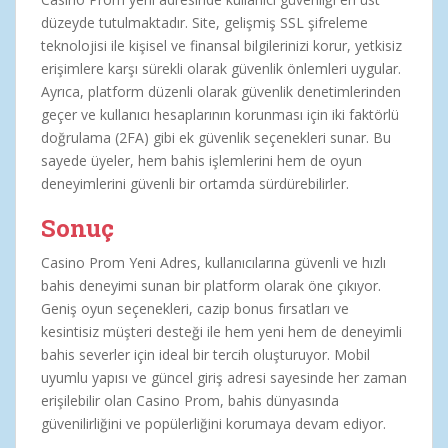
düzeyde tutulmaktadır. Site, gelişmiş SSL şifreleme
teknolojisi ile kişisel ve finansal bilgilerinizi korur, yetkisiz
erişimlere karşı sürekli olarak güvenlik önlemleri uygular.
Ayrıca, platform düzenli olarak güvenlik denetimlerinden
geçer ve kullanıcı hesaplarının korunması için iki faktörlü
doğrulama (2FA) gibi ek güvenlik seçenekleri sunar. Bu
sayede üyeler, hem bahis işlemlerini hem de oyun
deneyimlerini güvenli bir ortamda sürdürebilirler.
Sonuç
Casino Prom Yeni Adres, kullanıcılarına güvenli ve hızlı
bahis deneyimi sunan bir platform olarak öne çıkıyor.
Geniş oyun seçenekleri, cazip bonus fırsatları ve
kesintisiz müşteri desteği ile hem yeni hem de deneyimli
bahis severler için ideal bir tercih oluşturuyor. Mobil
uyumlu yapısı ve güncel giriş adresi sayesinde her zaman
erişilebilir olan Casino Prom, bahis dünyasında
güvenilirliğini ve popülerliğini korumaya devam ediyor.