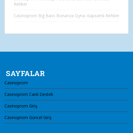
Rehber
Casinoprom Big Bass Bonanza Oyna: Kapsamlı Rehber
SAYFALAR
Casinoprom
Casinoprom Canlı Destek
Casinoprom Giriş
Casinoprom Güncel Giriş